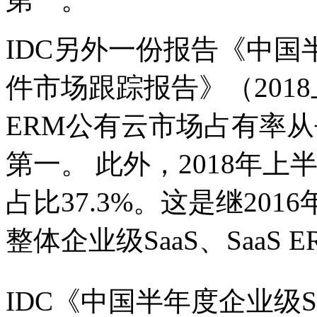
IDC另外一份报告《中国半
件市场跟踪报告》（2018
ERM公有云市场占有率从
第一。 此外，2018年上
占比37.3%。这是继201
整体企业级SaaS、SaaS
IDC《中国半年度企业级S