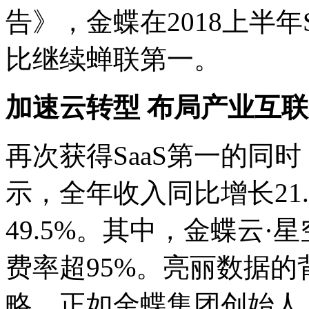
告》，金蝶在2018上半年S
比继续蝉联第一。
加速云转型 布局产业互
再次获得SaaS第一的同时
示，全年收入同比增长21
49.5%。其中，金蝶云·
费率超95%。亮丽数据
略。正如金蝶集团创始人