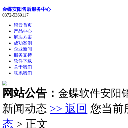
金蝶安阳售后服务中心
0372-5369117
锦云首页
产品中心
解决方案
成功案例
企业新闻
服务支持
软件下载
关于我们
联系我们
网站公告：
金蝶软件安阳
新闻动态
>> 返回
您当前
态
> 正文