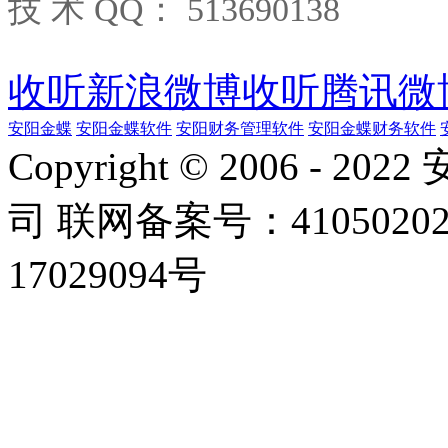
技 术 QQ： 513690138
收听新浪微博
收听腾讯微
安阳金蝶
安阳金蝶软件
安阳财务管理软件
安阳金蝶财务软件
Copyright © 2006 
司 联网备案号：4105020
17029094号